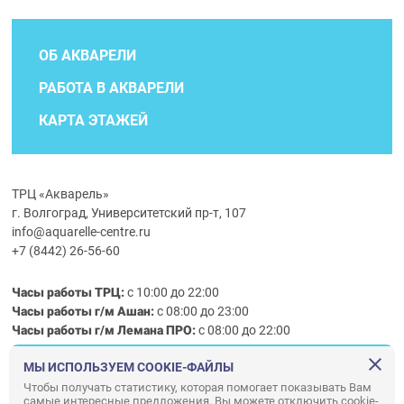
ОБ АКВАРЕЛИ
РАБОТА В АКВАРЕЛИ
КАРТА ЭТАЖЕЙ
ТРЦ «Акварель»
г. Волгоград, Университетский пр-т, 107
info@aquarelle-centre.ru
+7 (8442) 26-56-60
Часы работы ТРЦ:
с 10:00 до 22:00
Часы работы г/м Ашан:
с 08:00 до 23:00
Часы работы
г/м
Лемана ПРО
:
с 08:00 до 22:00
МЫ ИСПОЛЬЗУЕМ COOKIE-ФАЙЛЫ
Правила посещения ТРЦ «Акварель»
Чтобы получать статистику, которая помогает показывать Вам
самые интересные предложения. Вы можете отключить cookie-