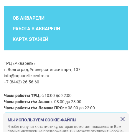
ОБ АКВАРЕЛИ
РАБОТА В АКВАРЕЛИ
КАРТА ЭТАЖЕЙ
ТРЦ «Акварель»
г. Волгоград, Университетский пр-т, 107
info@aquarelle-centre.ru
+7 (8442) 26-56-60
Часы работы ТРЦ:
с 10:00 до 22:00
Часы работы г/м Ашан:
с 08:00 до 23:00
Часы работы
г/м
Лемана ПРО
:
с 08:00 до 22:00
МЫ ИСПОЛЬЗУЕМ COOKIE-ФАЙЛЫ
Правила посещения ТРЦ «Акварель»
Чтобы получать статистику, которая помогает показывать Вам
самые интересные предложения. Вы можете отключить cookie-