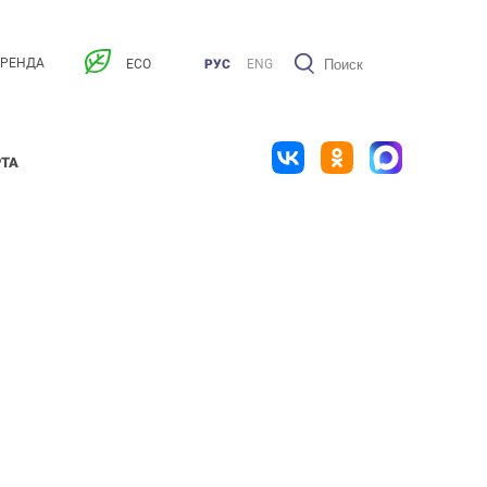
АРЕНДА
ECO
РУС
ENG
РТА