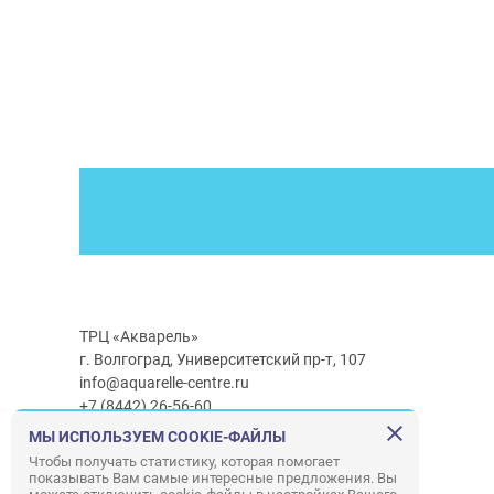
ТРЦ «Акварель»
г. Волгоград, Университетский пр-т, 107
info@aquarelle-centre.ru
+7 (8442) 26-56-60
МЫ ИСПОЛЬЗУЕМ COOKIE-ФАЙЛЫ
Часы работы ТРЦ:
с 10:00 до 22:00
Чтобы получать статистику, которая помогает
показывать Вам самые интересные предложения. Вы
Часы работы г/м Ашан:
с 08:00 до 23:00