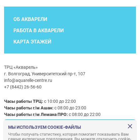
ОБ АКВАРЕЛИ
РАБОТА В АКВАРЕЛИ
КАРТА ЭТАЖЕЙ
ТРЦ «Акварель»
г. Волгоград, Университетский пр-т, 107
info@aquarelle-centre.ru
+7 (8442) 26-56-60
Часы работы ТРЦ:
с 10:00 до 22:00
Часы работы г/м Ашан:
с 08:00 до 23:00
Часы работы
г/м
Лемана ПРО
:
с 08:00 до 22:00
МЫ ИСПОЛЬЗУЕМ COOKIE-ФАЙЛЫ
Правила посещения ТРЦ «Акварель»
Чтобы получать статистику, которая помогает показывать Вам
самые интересные предложения. Вы можете отключить cookie-