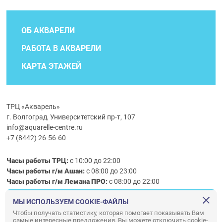
ОБ АКВАРЕЛИ
РАБОТА В АКВАРЕЛИ
КАРТА ЭТАЖЕЙ
ТРЦ «Акварель»
г. Волгоград, Университетский пр-т, 107
info@aquarelle-centre.ru
+7 (8442) 26-56-60
Часы работы ТРЦ:
с 10:00 до 22:00
Часы работы г/м Ашан:
с 08:00 до 23:00
Часы работы
г/м
Лемана ПРО
:
с 08:00 до 22:00
МЫ ИСПОЛЬЗУЕМ COOKIE-ФАЙЛЫ
Правила посещения ТРЦ «Акварель»
Чтобы получать статистику, которая помогает показывать Вам
самые интересные предложения. Вы можете отключить cookie-