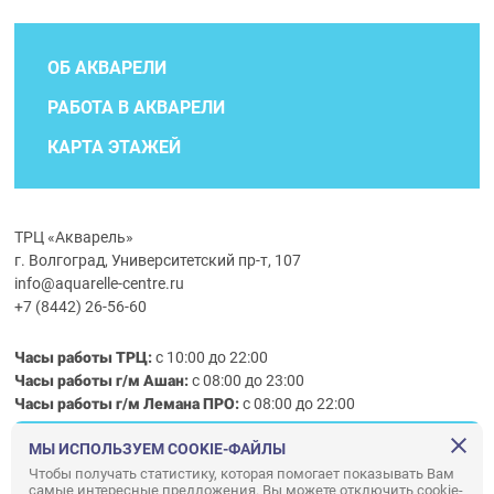
ОБ АКВАРЕЛИ
РАБОТА В АКВАРЕЛИ
КАРТА ЭТАЖЕЙ
ТРЦ «Акварель»
г. Волгоград, Университетский пр-т, 107
info@aquarelle-centre.ru
+7 (8442) 26-56-60
Часы работы ТРЦ:
с 10:00 до 22:00
Часы работы г/м Ашан:
с 08:00 до 23:00
Часы работы
г/м
Лемана ПРО
:
с 08:00 до 22:00
МЫ ИСПОЛЬЗУЕМ COOKIE-ФАЙЛЫ
Правила посещения ТРЦ «Акварель»
Чтобы получать статистику, которая помогает показывать Вам
самые интересные предложения. Вы можете отключить cookie-