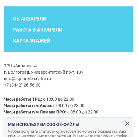
ОБ АКВАРЕЛИ
РАБОТА В АКВАРЕЛИ
КАРТА ЭТАЖЕЙ
ТРЦ «Акварель»
г. Волгоград, Университетский пр-т, 107
info@aquarelle-centre.ru
+7 (8442) 26-56-60
Часы работы ТРЦ:
с 10:00 до 22:00
Часы работы г/м Ашан:
с 08:00 до 23:00
Часы работы
г/м
Лемана ПРО
:
с 08:00 до 22:00
МЫ ИСПОЛЬЗУЕМ COOKIE-ФАЙЛЫ
Правила посещения ТРЦ «Акварель»
Чтобы получать статистику, которая помогает показывать Вам
самые интересные предложения. Вы можете отключить cookie-