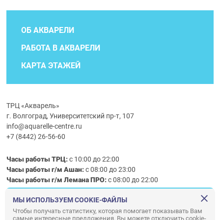
ОБ АКВАРЕЛИ
РАБОТА В АКВАРЕЛИ
КАРТА ЭТАЖЕЙ
ТРЦ «Акварель»
г. Волгоград, Университетский пр-т, 107
info@aquarelle-centre.ru
+7 (8442) 26-56-60
Часы работы ТРЦ:
с 10:00 до 22:00
Часы работы г/м Ашан:
с 08:00 до 23:00
Часы работы
г/м
Лемана ПРО
:
с 08:00 до 22:00
МЫ ИСПОЛЬЗУЕМ COOKIE-ФАЙЛЫ
Правила посещения ТРЦ «Акварель»
Чтобы получать статистику, которая помогает показывать Вам
самые интересные предложения. Вы можете отключить cookie-