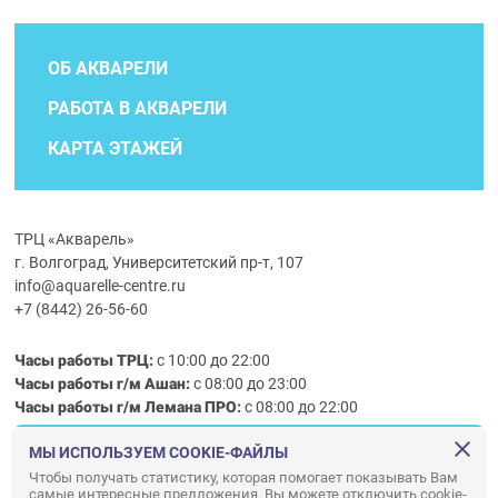
ОБ АКВАРЕЛИ
РАБОТА В АКВАРЕЛИ
КАРТА ЭТАЖЕЙ
ТРЦ «Акварель»
г. Волгоград, Университетский пр-т, 107
info@aquarelle-centre.ru
+7 (8442) 26-56-60
Часы работы ТРЦ:
с 10:00 до 22:00
Часы работы г/м Ашан:
с 08:00 до 23:00
Часы работы
г/м
Лемана ПРО
:
с 08:00 до 22:00
МЫ ИСПОЛЬЗУЕМ COOKIE-ФАЙЛЫ
Правила посещения ТРЦ «Акварель»
Чтобы получать статистику, которая помогает показывать Вам
самые интересные предложения. Вы можете отключить cookie-