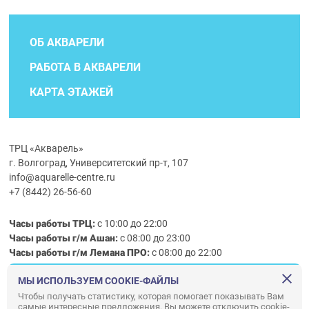
ОБ АКВАРЕЛИ
РАБОТА В АКВАРЕЛИ
КАРТА ЭТАЖЕЙ
ТРЦ «Акварель»
г. Волгоград, Университетский пр-т, 107
info@aquarelle-centre.ru
+7 (8442) 26-56-60
Часы работы ТРЦ:
с 10:00 до 22:00
Часы работы г/м Ашан:
с 08:00 до 23:00
Часы работы
г/м
Лемана ПРО
:
с 08:00 до 22:00
МЫ ИСПОЛЬЗУЕМ COOKIE-ФАЙЛЫ
Правила посещения ТРЦ «Акварель»
Чтобы получать статистику, которая помогает показывать Вам
самые интересные предложения. Вы можете отключить cookie-