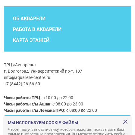
ОБ АКВАРЕЛИ
РАБОТА В АКВАРЕЛИ
КАРТА ЭТАЖЕЙ
ТРЦ «Акварель»
г. Волгоград, Университетский пр-т, 107
info@aquarelle-centre.ru
+7 (8442) 26-56-60
Часы работы ТРЦ:
с 10:00 до 22:00
Часы работы г/м Ашан:
с 08:00 до 23:00
Часы работы
г/м
Лемана ПРО
:
с 08:00 до 22:00
МЫ ИСПОЛЬЗУЕМ COOKIE-ФАЙЛЫ
Правила посещения ТРЦ «Акварель»
Чтобы получать статистику, которая помогает показывать Вам
самые интересные предложения. Вы можете отключить cookie-