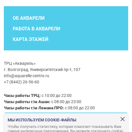
ОБ АКВАРЕЛИ
РАБОТА В АКВАРЕЛИ
КАРТА ЭТАЖЕЙ
ТРЦ «Акварель»
г. Волгоград, Университетский пр-т, 107
info@aquarelle-centre.ru
+7 (8442) 26-56-60
Часы работы ТРЦ:
с 10:00 до 22:00
Часы работы г/м Ашан:
с 08:00 до 23:00
Часы работы
г/м
Лемана ПРО
:
с 08:00 до 22:00
МЫ ИСПОЛЬЗУЕМ COOKIE-ФАЙЛЫ
Правила посещения ТРЦ «Акварель»
Чтобы получать статистику, которая помогает показывать Вам
самые интересные предложения. Вы можете отключить cookie-