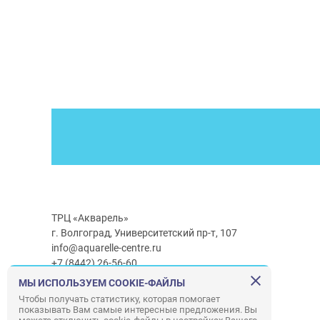
ТРЦ «Акварель»
г. Волгоград, Университетский пр-т, 107
info@aquarelle-centre.ru
+7 (8442) 26-56-60
МЫ ИСПОЛЬЗУЕМ COOKIE-ФАЙЛЫ
Часы работы ТРЦ:
с 10:00 до 22:00
Чтобы получать статистику, которая помогает
показывать Вам самые интересные предложения. Вы
Часы работы г/м Ашан:
с 08:00 до 23:00