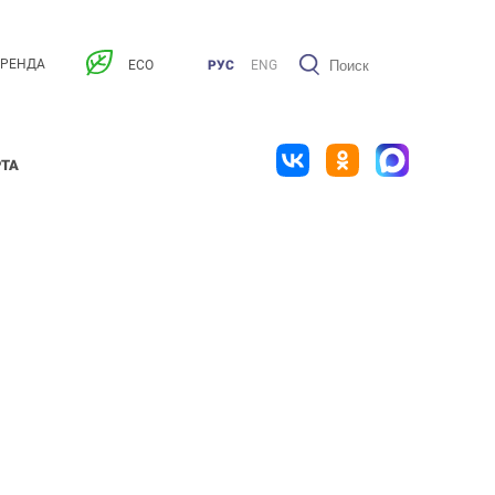
АРЕНДА
ECO
РУС
ENG
РТА