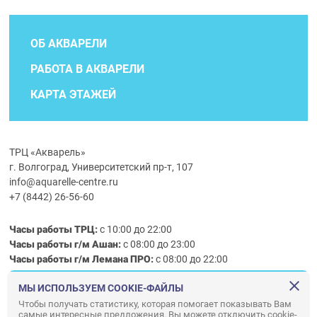
ОБ АКВАРЕЛИ
РАБОТА В АКВАРЕЛИ
КАРТА ЭТАЖЕЙ
ТРЦ «Акварель»
г. Волгоград, Университетский пр-т, 107
info@aquarelle-centre.ru
+7 (8442) 26-56-60
Часы работы ТРЦ:
с 10:00 до 22:00
Часы работы г/м Ашан:
с 08:00 до 23:00
Часы работы
г/м
Лемана ПРО
:
с 08:00 до 22:00
МЫ ИСПОЛЬЗУЕМ COOKIE-ФАЙЛЫ
Правила посещения ТРЦ «Акварель»
Чтобы получать статистику, которая помогает показывать Вам
самые интересные предложения. Вы можете отключить cookie-