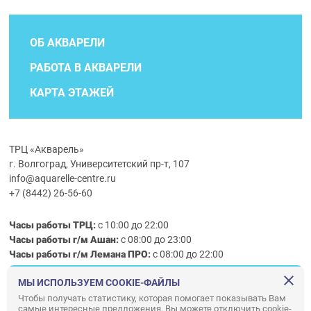
ОБ АКВАРЕЛИ
РАБОТА В АКВАРЕЛИ
КАРТА ЭТАЖЕЙ
ТРЦ «Акварель»
г. Волгоград, Университетский пр-т, 107
info@aquarelle-centre.ru
+7 (8442) 26-56-60
Часы работы ТРЦ:
с 10:00 до 22:00
Часы работы г/м Ашан:
с 08:00 до 23:00
Часы работы
г/м
Лемана ПРО
:
с 08:00 до 22:00
МЫ ИСПОЛЬЗУЕМ COOKIE-ФАЙЛЫ
Правила посещения ТРЦ «Акварель»
Чтобы получать статистику, которая помогает показывать Вам
самые интересные предложения. Вы можете отключить cookie-