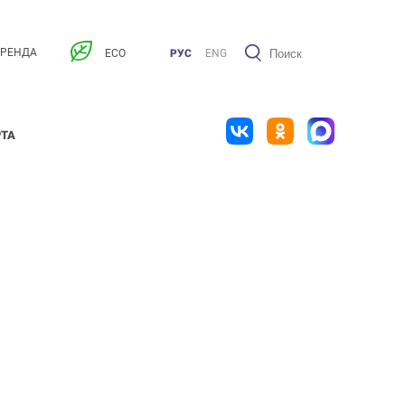
АРЕНДА
ECO
РУС
ENG
РТА