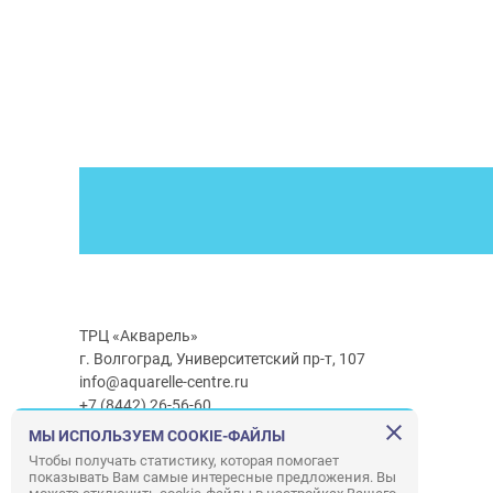
ТРЦ «Акварель»
г. Волгоград, Университетский пр-т, 107
info@aquarelle-centre.ru
+7 (8442) 26-56-60
МЫ ИСПОЛЬЗУЕМ COOKIE-ФАЙЛЫ
Часы работы ТРЦ:
с 10:00 до 22:00
Чтобы получать статистику, которая помогает
показывать Вам самые интересные предложения. Вы
Часы работы г/м Ашан:
с 08:00 до 23:00