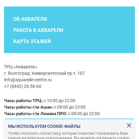
ОБ АКВАРЕЛИ
РАБОТА В АКВАРЕЛИ
КАРТА ЭТАЖЕЙ
ТРЦ «Акварель»
г. Волгоград, Университетский пр-т, 107
info@aquarelle-centre.ru
+7 (8442) 26-56-60
Часы работы ТРЦ:
с 10:00 до 22:00
Часы работы г/м Ашан:
с 08:00 до 23:00
Часы работы
г/м
Лемана ПРО
:
с 08:00 до 22:00
МЫ ИСПОЛЬЗУЕМ COOKIE-ФАЙЛЫ
Правила посещения ТРЦ «Акварель»
Чтобы получать статистику, которая помогает показывать Вам
самые интересные предложения. Вы можете отключить cookie-