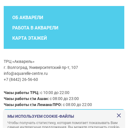
ОБ АКВАРЕЛИ
РАБОТА В АКВАРЕЛИ
КАРТА ЭТАЖЕЙ
ТРЦ «Акварель»
г. Волгоград, Университетский пр-т, 107
info@aquarelle-centre.ru
+7 (8442) 26-56-60
Часы работы ТРЦ:
с 10:00 до 22:00
Часы работы г/м Ашан:
с 08:00 до 23:00
Часы работы
г/м
Лемана ПРО
:
с 08:00 до 22:00
МЫ ИСПОЛЬЗУЕМ COOKIE-ФАЙЛЫ
Правила посещения ТРЦ «Акварель»
Чтобы получать статистику, которая помогает показывать Вам
самые интересные предложения. Вы можете отключить cookie-