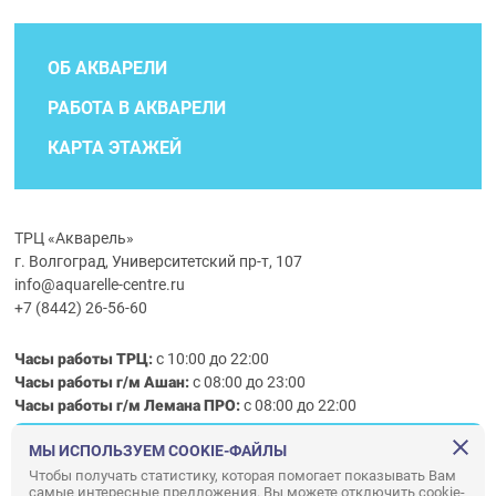
ОБ АКВАРЕЛИ
РАБОТА В АКВАРЕЛИ
КАРТА ЭТАЖЕЙ
ТРЦ «Акварель»
г. Волгоград, Университетский пр-т, 107
info@aquarelle-centre.ru
+7 (8442) 26-56-60
Часы работы ТРЦ:
с 10:00 до 22:00
Часы работы г/м Ашан:
с 08:00 до 23:00
Часы работы
г/м
Лемана ПРО
:
с 08:00 до 22:00
МЫ ИСПОЛЬЗУЕМ COOKIE-ФАЙЛЫ
Правила посещения ТРЦ «Акварель»
Чтобы получать статистику, которая помогает показывать Вам
самые интересные предложения. Вы можете отключить cookie-