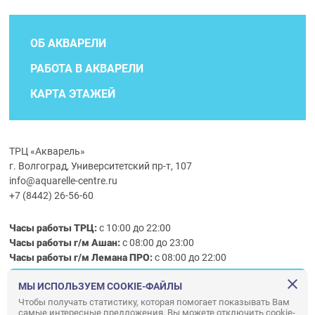
ОБ АКВАРЕЛИ
РАБОТА В АКВАРЕЛИ
КАРТА ЭТАЖЕЙ
ТРЦ «Акварель»
г. Волгоград, Университетский пр-т, 107
info@aquarelle-centre.ru
+7 (8442) 26-56-60
Часы работы ТРЦ:
с 10:00 до 22:00
Часы работы г/м Ашан:
с 08:00 до 23:00
Часы работы
г/м
Лемана ПРО
:
с 08:00 до 22:00
МЫ ИСПОЛЬЗУЕМ COOKIE-ФАЙЛЫ
Правила посещения ТРЦ «Акварель»
Чтобы получать статистику, которая помогает показывать Вам
самые интересные предложения. Вы можете отключить cookie-