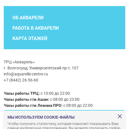
ОБ АКВАРЕЛИ
РАБОТА В АКВАРЕЛИ
КАРТА ЭТАЖЕЙ
ТРЦ «Акварель»
г. Волгоград, Университетский пр-т, 107
info@aquarelle-centre.ru
+7 (8442) 26-56-60
Часы работы ТРЦ:
с 10:00 до 22:00
Часы работы г/м Ашан:
с 08:00 до 23:00
Часы работы
г/м
Лемана ПРО
:
с 08:00 до 22:00
МЫ ИСПОЛЬЗУЕМ COOKIE-ФАЙЛЫ
Правила посещения ТРЦ «Акварель»
Чтобы получать статистику, которая помогает показывать Вам
самые интересные предложения. Вы можете отключить cookie-