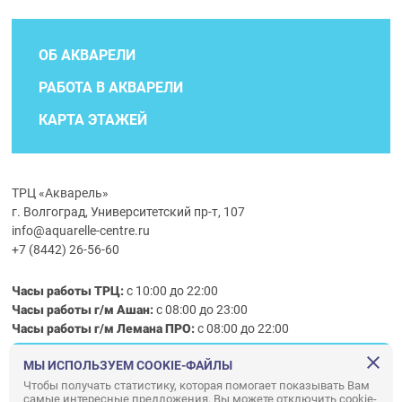
ОБ АКВАРЕЛИ
РАБОТА В АКВАРЕЛИ
КАРТА ЭТАЖЕЙ
ТРЦ «Акварель»
г. Волгоград, Университетский пр-т, 107
info@aquarelle-centre.ru
+7 (8442) 26-56-60
Часы работы ТРЦ:
с 10:00 до 22:00
Часы работы г/м Ашан:
с 08:00 до 23:00
Часы работы
г/м
Лемана ПРО
:
с 08:00 до 22:00
МЫ ИСПОЛЬЗУЕМ COOKIE-ФАЙЛЫ
Правила посещения ТРЦ «Акварель»
Чтобы получать статистику, которая помогает показывать Вам
самые интересные предложения. Вы можете отключить cookie-