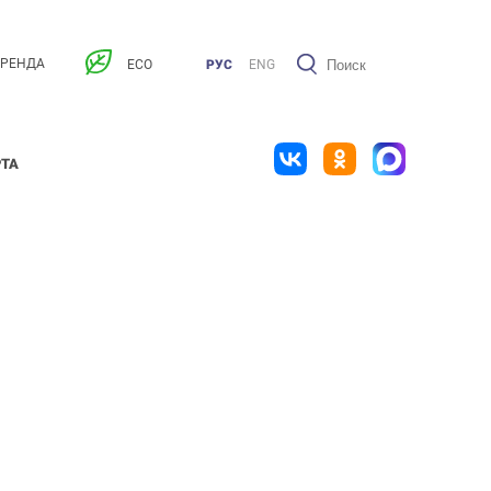
АРЕНДА
ECO
РУС
ENG
РТА