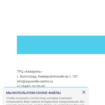
ТРЦ «Акварель»
г. Волгоград, Университетский пр-т, 107
info@aquarelle-centre.ru
+7 (8442) 26-56-60
МЫ ИСПОЛЬЗУЕМ COOKIE-ФАЙЛЫ
Часы работы ТРЦ:
с 10:00 до 22:00
Чтобы получать статистику, которая помогает
показывать Вам самые интересные предложения. Вы
Часы работы г/м Ашан:
с 08:00 до 23:00