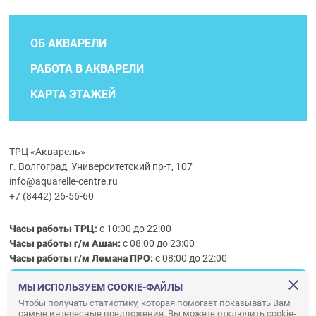
ОБ АКВАРЕЛИ
РАБОТА В АКВАРЕЛИ
КАРТА ЭТАЖЕЙ
ТРЦ «Акварель»
г. Волгоград, Университетский пр-т, 107
info@aquarelle-centre.ru
+7 (8442) 26-56-60
Часы работы ТРЦ:
с 10:00 до 22:00
Часы работы г/м Ашан:
с 08:00 до 23:00
Часы работы
г/м
Лемана ПРО
:
с 08:00 до 22:00
МЫ ИСПОЛЬЗУЕМ COOKIE-ФАЙЛЫ
Правила посещения ТРЦ «Акварель»
Чтобы получать статистику, которая помогает показывать Вам
самые интересные предложения. Вы можете отключить cookie-