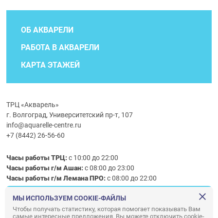
ОБ АКВАРЕЛИ
РАБОТА В АКВАРЕЛИ
КАРТА ЭТАЖЕЙ
ТРЦ «Акварель»
г. Волгоград, Университетский пр-т, 107
info@aquarelle-centre.ru
+7 (8442) 26-56-60
Часы работы ТРЦ:
с 10:00 до 22:00
Часы работы г/м Ашан:
с 08:00 до 23:00
Часы работы
г/м
Лемана ПРО
:
с 08:00 до 22:00
МЫ ИСПОЛЬЗУЕМ COOKIE-ФАЙЛЫ
Правила посещения ТРЦ «Акварель»
Чтобы получать статистику, которая помогает показывать Вам
самые интересные предложения. Вы можете отключить cookie-