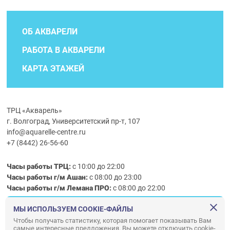
ОБ АКВАРЕЛИ
РАБОТА В АКВАРЕЛИ
КАРТА ЭТАЖЕЙ
ТРЦ «Акварель»
г. Волгоград, Университетский пр-т, 107
info@aquarelle-centre.ru
+7 (8442) 26-56-60
Часы работы ТРЦ:
с 10:00 до 22:00
Часы работы г/м Ашан:
с 08:00 до 23:00
Часы работы
г/м
Лемана ПРО
:
с 08:00 до 22:00
МЫ ИСПОЛЬЗУЕМ COOKIE-ФАЙЛЫ
Правила посещения ТРЦ «Акварель»
Чтобы получать статистику, которая помогает показывать Вам
самые интересные предложения. Вы можете отключить cookie-