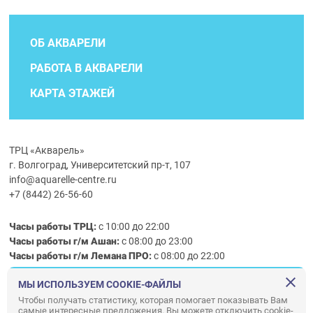
ОБ АКВАРЕЛИ
РАБОТА В АКВАРЕЛИ
КАРТА ЭТАЖЕЙ
ТРЦ «Акварель»
г. Волгоград, Университетский пр-т, 107
info@aquarelle-centre.ru
+7 (8442) 26-56-60
Часы работы ТРЦ:
с 10:00 до 22:00
Часы работы г/м Ашан:
с 08:00 до 23:00
Часы работы
г/м
Лемана ПРО
:
с 08:00 до 22:00
МЫ ИСПОЛЬЗУЕМ COOKIE-ФАЙЛЫ
Правила посещения ТРЦ «Акварель»
Чтобы получать статистику, которая помогает показывать Вам
самые интересные предложения. Вы можете отключить cookie-