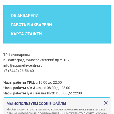
ОБ АКВАРЕЛИ
РАБОТА В АКВАРЕЛИ
КАРТА ЭТАЖЕЙ
ТРЦ «Акварель»
г. Волгоград, Университетский пр-т, 107
info@aquarelle-centre.ru
+7 (8442) 26-56-60
Часы работы ТРЦ:
с 10:00 до 22:00
Часы работы г/м Ашан:
с 08:00 до 23:00
Часы работы
г/м
Лемана ПРО
:
с 08:00 до 22:00
МЫ ИСПОЛЬЗУЕМ COOKIE-ФАЙЛЫ
Правила посещения ТРЦ «Акварель»
Чтобы получать статистику, которая помогает показывать Вам
самые интересные предложения. Вы можете отключить cookie-