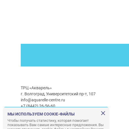
ТРЦ «Акварель»
г. Волгоград, Университетский пр-т, 107
info@aquarelle-centre.ru
+7 (8442) 26-56-60
МЫ ИСПОЛЬЗУЕМ COOKIE-ФАЙЛЫ
Часы работы ТРЦ:
с 10:00 до 22:00
Чтобы получать статистику, которая помогает
показывать Вам самые интересные предложения. Вы
Часы работы г/м Ашан:
с 08:00 до 23:00