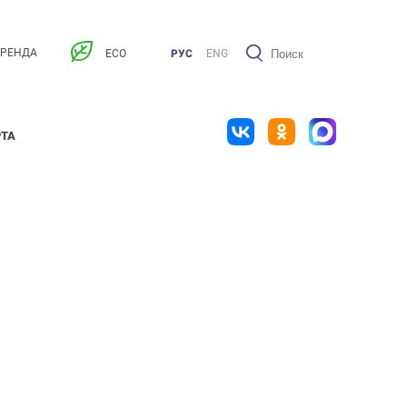
АРЕНДА
ECO
РУС
ENG
РТА