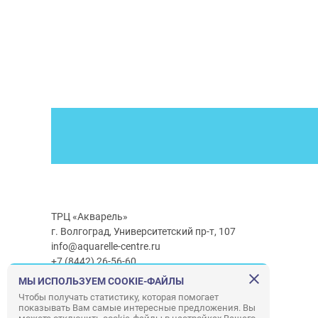
ТРЦ «Акварель»
г. Волгоград, Университетский пр-т, 107
info@aquarelle-centre.ru
+7 (8442) 26-56-60
МЫ ИСПОЛЬЗУЕМ COOKIE-ФАЙЛЫ
Часы работы ТРЦ:
с 10:00 до 22:00
Чтобы получать статистику, которая помогает
показывать Вам самые интересные предложения. Вы
Часы работы г/м Ашан:
с 08:00 до 23:00