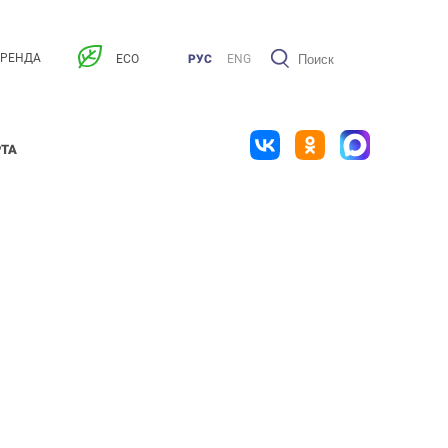
АРЕНДА
ECO
РУС
ENG
РТА