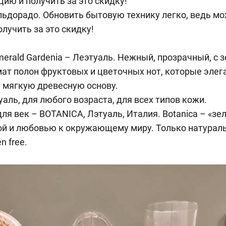
цию и получить за это скидку!
ьдорадо. Обновить бытовую технику легко, ведь м
лучить за это скидку!
Emerald Gardenia – Леэтуаль. Нежный, прозрачный, с
ат полон фруктовых и цветочных нот, которые элег
 мягкую древесную основу.
уаль, для любого возраста, для всех типов кожи.
я век – BOTANICA, Лэтуаль, Италия. Botanica – «зе
той и любовью к окружающему миру. Только натурал
n free.