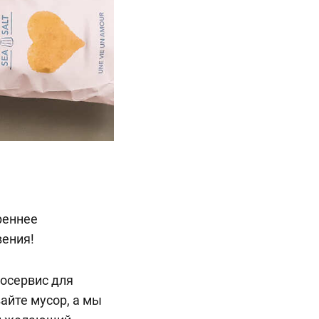
реннее
вения!
косервис для
айте мусор, а мы