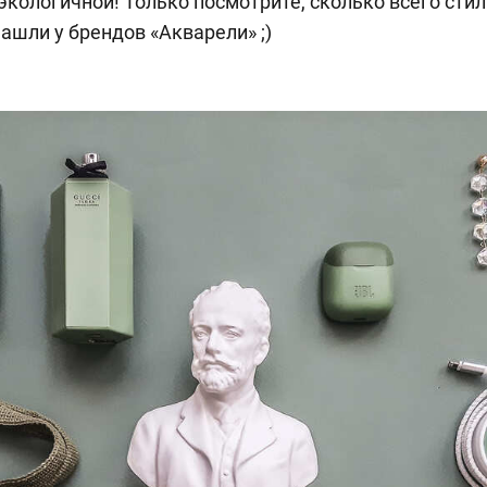
кологичной! Только посмотрите, сколько всего стил
ашли у брендов «Акварели» ;)