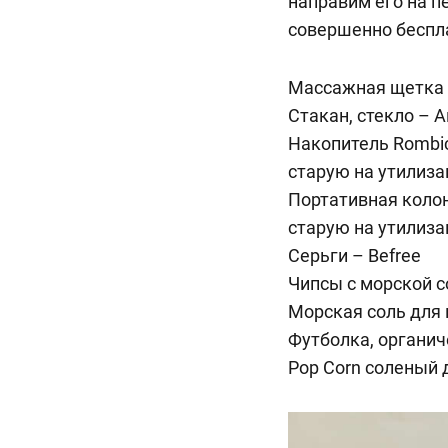
направим его на 
совершенно беспл
Массажная щетка
Стакан, стекло – 
Накопитель Rombic
старую на утилиза
Портативная колон
старую на утилиза
Серьги – Befree
Чипсы с морской с
Морская соль для
Футболка, органич
Pop Corn соленый