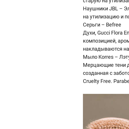
старую на утилиза
Наушники JBL – Эл
на утилизацию и по
Серьги – Befree
Духи, Gucci Flora 
композицией, аром
накладываются на
Мыло Korres – Лэт
Мерцающие тени дл
созданная с забо
Cruelty Free. Parabe