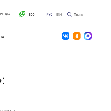
АРЕНДА
ECO
РУС
ENG
РТА
: