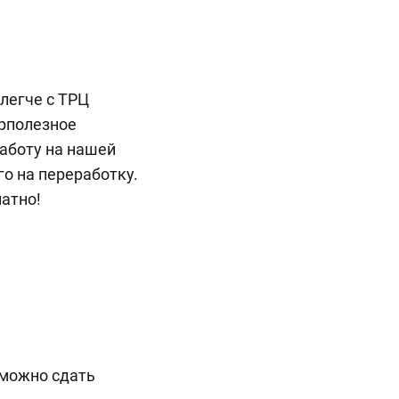
легче с ТРЦ
ерполезное
работу на нашей
го на переработку.
атно!
 можно сдать