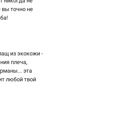
т никогда не
 вы точно не
ба!
ащ из экокожи -
ния плеча,
рманы... эта
ит любой твой