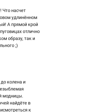
! Что насчет
зовом удлинённом
ый! А прямой крой
 пуговицах отлично
ом образу, так и
льного ;)
до колена и
 незыблемая
й модницы.
нчей найдёте в
присмотреться к