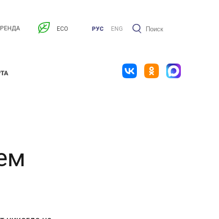
АРЕНДА
ECO
РУС
ENG
РТА
ем