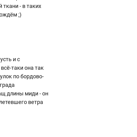
ткани - в таких
ождём ;)
усть и с
всё-таки она так
улок по бордово-
града
щ длины миди - он
алетевшего ветра