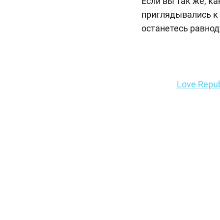
Если вы так же, к
приглядывались к 
останетесь равнод
Love Repub