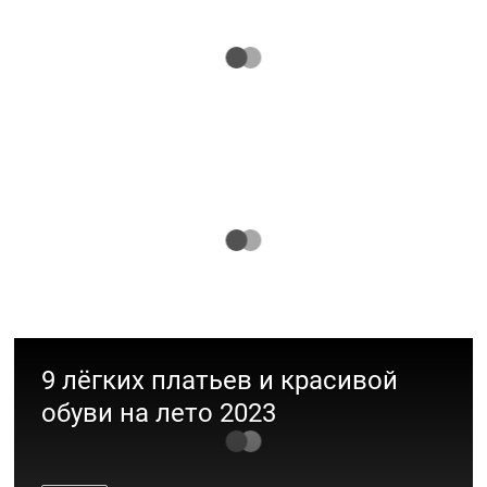
Модная линейка: 15 готовых образов
Подборка классных образов для школьников
Мода
11 barbie-образов от стилистов ТРЦ
«Акварель»
Мода
9 лёгких платьев и красивой
обуви на лето 2023