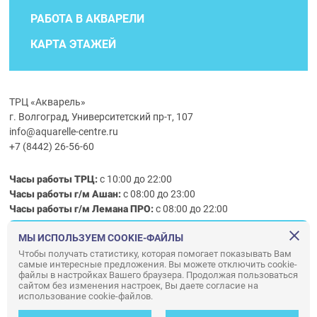
РАБОТА В АКВАРЕЛИ
КАРТА ЭТАЖЕЙ
ТРЦ «Акварель»
г. Волгоград, Университетский пр-т, 107
info@aquarelle-centre.ru
+7 (8442) 26-56-60
Часы работы ТРЦ:
с 10:00 до 22:00
Часы работы г/м Ашан:
с 08:00 до 23:00
Часы работы
г/м
Лемана ПРО
:
с 08:00 до 22:00
МЫ ИСПОЛЬЗУЕМ COOKIE-ФАЙЛЫ
Правила посещения ТРЦ «Акварель»
Чтобы получать статистику, которая помогает показывать Вам
самые интересные предложения. Вы можете отключить cookie-
ООО «АКВАРЕЛЬ»
файлы в настройках Вашего браузера. Продолжая пользоваться
© ООО «Акварель» 2010–2026. All right reserved.
сайтом без изменения настроек, Вы даете согласие на
использование cookie-файлов.
Дизайн концепция сайта —
Адаптивный дизайн и программирование —
34
ВЕБ