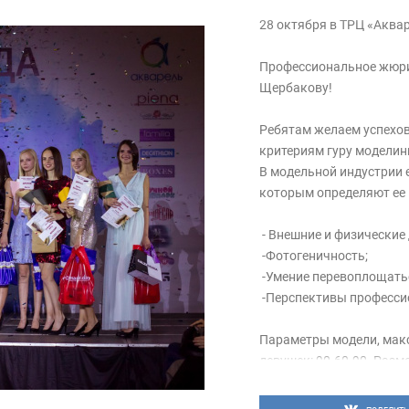
28 октября в ТРЦ «Аква
Профессиональное жюри
Щербакову!
Ребятам желаем успехов
критериям гуру моделин
В модельной индустрии 
которым определяют ее 
- Внешние и физические
-Фотогеничность;
-Умение перевоплощать
-Перспективы професси
Параметры модели, мак
девушек: 90-60-90. Разм
индивидуально. Ростовой
лет. Максимальный – 182