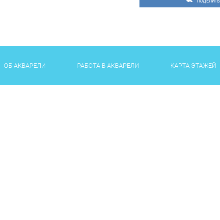
ПОДЕЛИТЬ
возрасте от 15 лет. Мак
исключения, т.к. многое
конкретной стране, т.к.
на клиента. Также не п
признанные авторитеты 
глянцевые журналы.
ОБ АКВАРЕЛИ
РАБОТА В АКВАРЕЛИ
КАРТА ЭТАЖЕЙ