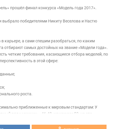
рель» прошёл финал конкурса «Модель года 2017».
 выбрало победителями Никиту Веселова и Настю
 в карьере, а сами спешим разобраться, по каким
га отбирают самых достойных на звание «Модели года».
есть четкие требования, касающиеся отбора моделей, по
перспективность в этой сфере:
 данные;
ся;
онального роста.
симально приближенные к мировым стандартам: У
ерный ряд у мужчин – 46-48, максимум 50, но это
 параметр для девушек: от 170 см при возрасте от 13
 см. Ростовой параметр для юношей: от 180 см, при