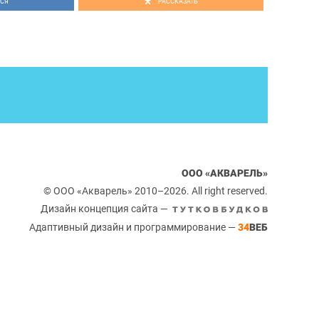
СЯ
РАССКАЗАТЬ
симальный – 192 см. Но во всех случаях бывают
 зависит от востребованности конкретного типажа в
 все букеры, скауты и директора агентств ориентированы
оследнюю роль играет мода на типажи, которую диктуют
модной индустрии – фотографы, статусные дизайнеры,
ООО «АКВАРЕЛЬ»
© ООО «Акварель» 2010–2026. All right reserved.
Дизайн концепция сайта —
Адаптивный дизайн и программирование —
34
ВЕБ