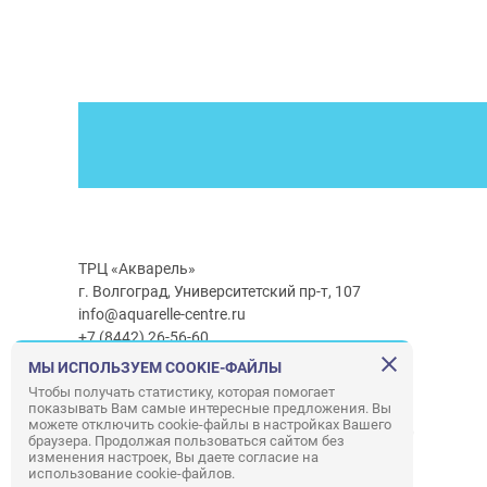
ТРЦ «Акварель»
г. Волгоград, Университетский пр-т, 107
info@aquarelle-centre.ru
+7 (8442) 26-56-60
МЫ ИСПОЛЬЗУЕМ COOKIE-ФАЙЛЫ
Часы работы ТРЦ:
с 10:00 до 22:00
Чтобы получать статистику, которая помогает
показывать Вам самые интересные предложения. Вы
Часы работы г/м Ашан:
с 08:00 до 23:00
можете отключить cookie-файлы в настройках Вашего
Часы работы
г/м
Лемана ПРО
:
с 08:00 до 22:00
браузера. Продолжая пользоваться сайтом без
изменения настроек, Вы даете согласие на
использование cookie-файлов.
Правила посещения ТРЦ «Акварель»