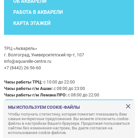
ОБ АКВАРЕЛИ
РАБОТА В АКВАРЕЛИ
КАРТА ЭТАЖЕЙ
ТРЦ «Акварель»
г. Волгоград, Университетский пр-т, 107
info@aquarelle-centre.ru
+7 (8442) 26-56-60
Часы работы ТРЦ:
с 10:00 до 22:00
Часы работы г/м Ашан:
с 08:00 до 23:00
Часы работы
г/м
Лемана ПРО
:
с 08:00 до 22:00
МЫ ИСПОЛЬЗУЕМ COOKIE-ФАЙЛЫ
Правила посещения ТРЦ «Акварель»
Чтобы получать статистику, которая помогает показывать Вам
самые интересные предложения. Вы можете отключить cookie-
ООО «АКВАРЕЛЬ»
файлы в настройках Вашего браузера. Продолжая пользоваться
сайтом без изменения настроек, Вы даете согласие на
© ООО «Акварель» 2010–2026. All right reserved.
использование cookie-файлов.
Дизайн концепция сайта —