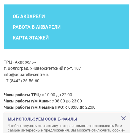
ОБ АКВАРЕЛИ
РАБОТА В АКВАРЕЛИ
КАРТА ЭТАЖЕЙ
ТРЦ «Акварель»
г. Волгоград, Университетский пр-т, 107
info@aquarelle-centre.ru
+7 (8442) 26-56-60
Часы работы ТРЦ:
с 10:00 до 22:00
Часы работы г/м Ашан:
с 08:00 до 23:00
Часы работы
г/м
Лемана ПРО
:
с 08:00 до 22:00
МЫ ИСПОЛЬЗУЕМ COOKIE-ФАЙЛЫ
Правила посещения ТРЦ «Акварель»
Чтобы получать статистику, которая помогает показывать Вам
самые интересные предложения. Вы можете отключить cookie-
ООО «АКВАРЕЛЬ»