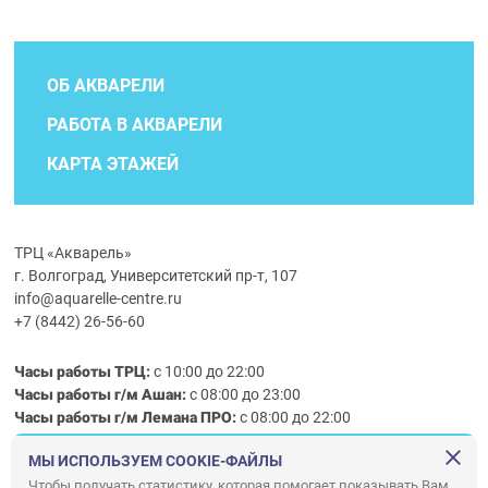
ОБ АКВАРЕЛИ
РАБОТА В АКВАРЕЛИ
КАРТА ЭТАЖЕЙ
ТРЦ «Акварель»
г. Волгоград, Университетский пр-т, 107
info@aquarelle-centre.ru
+7 (8442) 26-56-60
Часы работы ТРЦ:
с 10:00 до 22:00
Часы работы г/м Ашан:
с 08:00 до 23:00
Часы работы
г/м
Лемана ПРО
:
с 08:00 до 22:00
МЫ ИСПОЛЬЗУЕМ COOKIE-ФАЙЛЫ
Правила посещения ТРЦ «Акварель»
Чтобы получать статистику, которая помогает показывать Вам