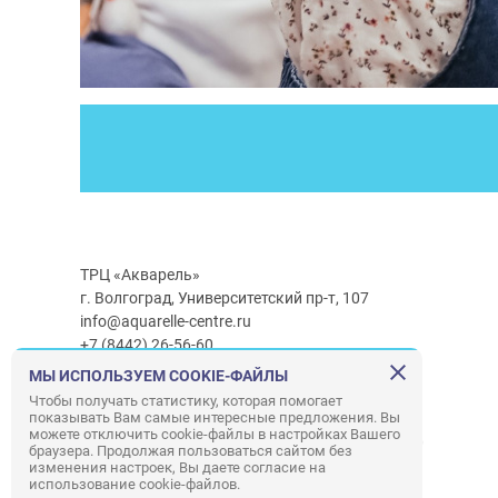
ТРЦ «Акварель»
г. Волгоград, Университетский пр-т, 107
info@aquarelle-centre.ru
+7 (8442) 26-56-60
МЫ ИСПОЛЬЗУЕМ COOKIE-ФАЙЛЫ
Часы работы ТРЦ:
с 10:00 до 22:00
Чтобы получать статистику, которая помогает
показывать Вам самые интересные предложения. Вы
Часы работы г/м Ашан:
с 08:00 до 23:00
можете отключить cookie-файлы в настройках Вашего
Часы работы
г/м
Лемана ПРО
:
с 08:00 до 22:00
браузера. Продолжая пользоваться сайтом без
изменения настроек, Вы даете согласие на
использование cookie-файлов.
Правила посещения ТРЦ «Акварель»