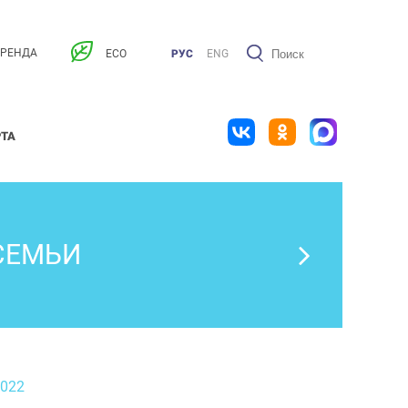
АРЕНДА
ECO
РУС
ENG
РТА
СЕМЬИ
2022