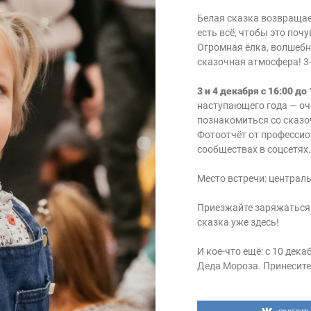
Белая сказка возвращает
есть всё, чтобы это по
Огромная ёлка, волшеб
сказочная атмосфера! 3
3 и 4 декабря с 16:00 до
наступающего года — оч
познакомиться со сказо
Фотоотчёт от профессио
сообществах в соцсетях.
Место встречи: централ
Приезжайте заряжаться 
сказка уже здесь!
И кое-что ещё: с 10 дек
Деда Мороза. Принесите 
добрый Дедушка Мороз 
БЕСПЛАТНО! Подробнос