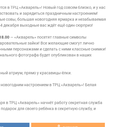
ся в ТРЦ «Акварель»! Новый год совсем близко, и у нас
чувствовать и зарядиться праздничным настроением!
ные совы, большая новогодняя ярмарка и незабываемая
-4 декабря выходные вас ждёт ещё один сюрприз!
 18.00
— «Акварель» посетят главные символы
аровательные зайки! Все желающие смогут лично
чными персонажами и сделать с ними классные снимки!
нального фотографа будет опубликован в наших
ьный атриум, прямо у красавицы-ёлки.
новогодним настроением в ТРЦ «Акварель»! Белая
абря в ТРЦ «Акварель» начнёт работу секретная служба
подарок для своего ребёнка в секретную службу, и
торжественно вручит его вашему малышу! Это
ти
здесь
:)