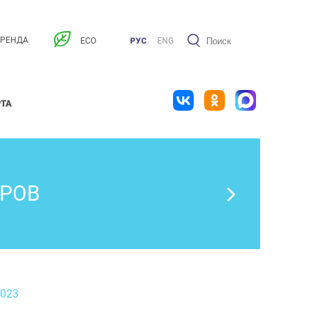
АРЕНДА
ECO
РУС
ENG
РТА
ТРОВ
2023