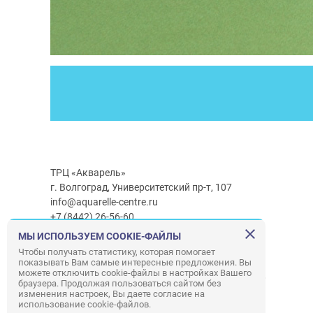
ТРЦ «Акварель»
г. Волгоград, Университетский пр-т, 107
info@aquarelle-centre.ru
+7 (8442) 26-56-60
МЫ ИСПОЛЬЗУЕМ COOKIE-ФАЙЛЫ
Часы работы ТРЦ:
с 10:00 до 22:00
Чтобы получать статистику, которая помогает
показывать Вам самые интересные предложения. Вы
Часы работы г/м Ашан:
с 08:00 до 23:00
можете отключить cookie-файлы в настройках Вашего
Часы работы
г/м
Лемана ПРО
:
с 08:00 до 22:00
браузера. Продолжая пользоваться сайтом без
изменения настроек, Вы даете согласие на
использование cookie-файлов.
Правила посещения ТРЦ «Акварель»