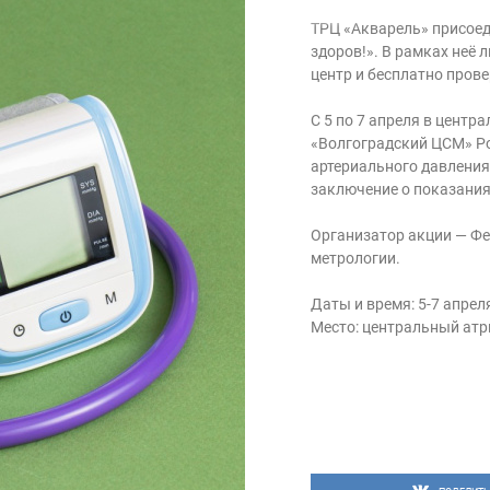
ТРЦ «Акварель» присоед
здоров!». В рамках неё
центр и бесплатно прове
С 5 по 7 апреля в цент
«Волгоградский ЦСМ» Р
артериального давления
заключение о показания
Организатор акции — Фе
метрологии.
Даты и время: 5-7 апреля
Место: центральный атр