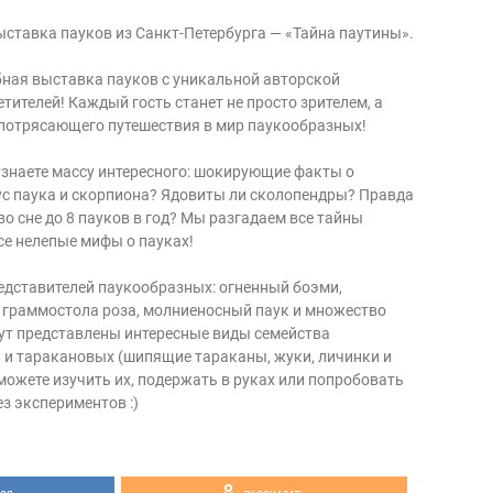
ыставка пауков из Санкт-Петербурга — «Тайна паутины».
ная выставка пауков с уникальной авторской
етителей! Каждый гость станет не просто зрителем, а
потрясающего путешествия в мир паукообразных!
узнаете массу интересного: шокирующие факты о
кус паука и скорпиона? Ядовиты ли сколопендры? Правда
 во сне до 8 пауков в год? Мы разгадаем все тайны
се нелепые мифы о пауках!
едставителей паукообразных: огненный боэми,
 граммостола роза, молниеносный паук и множество
дут представлены интересные виды семейства
 и таракановых (шипящие тараканы, жуки, личинки и
можете изучить их, подержать в руках или попробовать
ез экспериментов :)
увлекательных экскурсий, мы ждём вас!