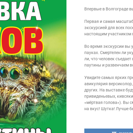
Впервые в Волгограде в
Первая и самая масштаб
экскурсией для всех пос
настоящим участником 
Во время экскурсии вы 
пауках. Смертелен ли у
ли, что человек съедает
паутины и развенчаем в
Увидите самых ярких пр
авикулярия версиколор,
других. На выставке бу
привиденьевых, кивсяки
«мёртвая голова»). Вы с
на вкус! Шутка! Лучше б
Если вы фанат ярких и 