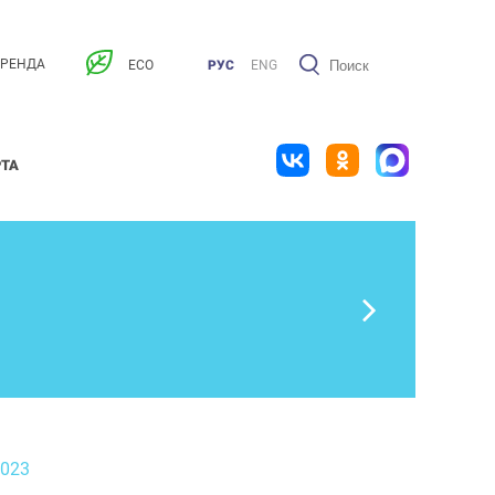
АРЕНДА
ECO
РУС
ENG
РТА
2023