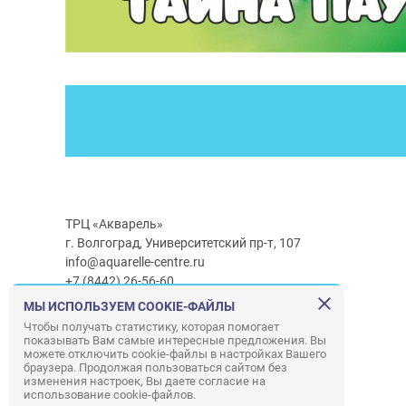
ТРЦ «Акварель»
г. Волгоград, Университетский пр-т, 107
info@aquarelle-centre.ru
+7 (8442) 26-56-60
МЫ ИСПОЛЬЗУЕМ COOKIE-ФАЙЛЫ
Часы работы ТРЦ:
с 10:00 до 22:00
Чтобы получать статистику, которая помогает
показывать Вам самые интересные предложения. Вы
Часы работы г/м Ашан:
с 08:00 до 23:00
можете отключить cookie-файлы в настройках Вашего
Часы работы
г/м
Лемана ПРО
:
с 08:00 до 22:00
браузера. Продолжая пользоваться сайтом без
изменения настроек, Вы даете согласие на
использование cookie-файлов.
Правила посещения ТРЦ «Акварель»