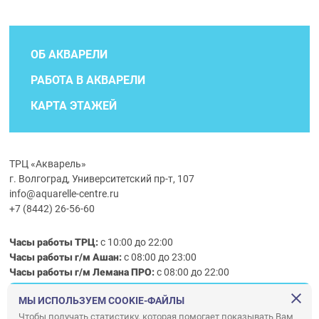
ОБ АКВАРЕЛИ
РАБОТА В АКВАРЕЛИ
КАРТА ЭТАЖЕЙ
ТРЦ «Акварель»
г. Волгоград, Университетский пр-т, 107
info@aquarelle-centre.ru
+7 (8442) 26-56-60
Часы работы ТРЦ:
с 10:00 до 22:00
Часы работы г/м Ашан:
с 08:00 до 23:00
Часы работы
г/м
Лемана ПРО
:
с 08:00 до 22:00
МЫ ИСПОЛЬЗУЕМ COOKIE-ФАЙЛЫ
Правила посещения ТРЦ «Акварель»
Чтобы получать статистику, которая помогает показывать Вам