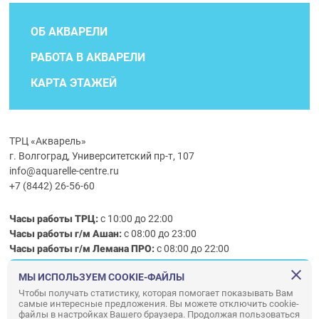
ОБ АКВАРЕЛИ
РАБОТА В АКВАРЕЛИ
КАРТА ЭТАЖЕЙ
ТРЦ «Акварель»
г. Волгоград, Университетский пр-т, 107
info@aquarelle-centre.ru
+7 (8442) 26-56-60
Часы работы ТРЦ:
с 10:00 до 22:00
Часы работы г/м Ашан:
с 08:00 до 23:00
Часы работы
г/м
Лемана ПРО
:
с 08:00 до 22:00
МЫ ИСПОЛЬЗУЕМ COOKIE-ФАЙЛЫ
Правила посещения ТРЦ «Акварель»
Чтобы получать статистику, которая помогает показывать Вам
самые интересные предложения. Вы можете отключить cookie-
ООО «АКВАРЕЛЬ»
файлы в настройках Вашего браузера. Продолжая пользоваться