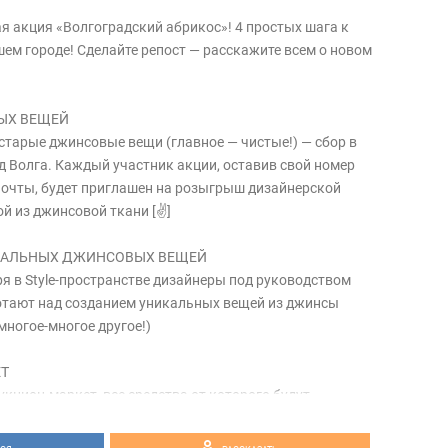
я акция «Волгоградский абрикос»! 4 простых шага к
шем городе! Сделайте репост — расскажите всем о новом
»
ЫХ ВЕЩЕЙ
 старые джинсовые вещи (главное — чистые!) — сбор в
од Волга. Каждый участник акции, оставив свой номер
почты, будет приглашен на розыгрыш дизайнерской
й из джинсовой ткани [✌]
ИКАЛЬНЫХ ДЖИНСОВЫХ ВЕЩЕЙ
ря в Style-пространстве дизайнеры под руководством
тают над созданием уникальных вещей из джинсы
 многое-многое другое!)
ЕТ
укцион-маркет, все средства от которого будут
аженцев абрикоса.