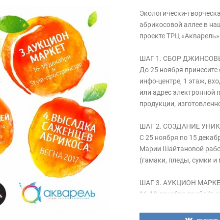
Экологически-творческа
абрикосовой аллее в на
проекте ТРЦ «Акварель
ШАГ 1. СБОР ДЖИНСОВ
До 25 ноября принесите
инфо-центре, 1 этаж, вх
или адрес электронной 
продукции, изготовленно
ШАГ 2. СОЗДАНИЕ УН
С 25 ноября по 15 декаб
Марии Шайтановой рабо
(гамаки, пледы, сумки и
ШАГ 3. АУКЦИОН МАРК
16-18 декабря пройдёт а
потрачены на покупку с