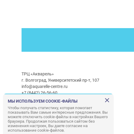
ТРЦ «Акварель»
г. Волгоград, Университетский пр-т, 107
info@aquarelle-centre.ru
+7 (8442) 26-56-60
МЫ ИСПОЛЬЗУЕМ COOKIE-ФАЙЛЫ
Часы работы ТРЦ:
с 10:00 до 22:00
Чтобы получать статистику, которая помогает
показывать Вам самые интересные предложения. Вы
Часы работы г/м Ашан:
с 08:00 до 23:00
можете отключить cookie-файлы в настройках Вашего
Часы работы
г/м
Лемана ПРО
:
с 08:00 до 22:00
браузера. Продолжая пользоваться сайтом без
изменения настроек, Вы даете согласие на
использование cookie-файлов.
Правила посещения ТРЦ «Акварель»