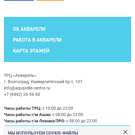
ОБ АКВАРЕЛИ
РАБОТА В АКВАРЕЛИ
КАРТА ЭТАЖЕЙ
ТРЦ «Акварель»
г. Волгоград, Университетский пр-т, 107
info@aquarelle-centre.ru
+7 (8442) 26-56-60
Часы работы ТРЦ:
с 10:00 до 22:00
Часы работы г/м Ашан:
с 08:00 до 23:00
Часы работы
г/м
Лемана ПРО
:
с 08:00 до 22:00
МЫ ИСПОЛЬЗУЕМ COOKIE-ФАЙЛЫ
Правила посещения ТРЦ «Акварель»