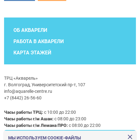
ОБ АКВАРЕЛИ
РАБОТА В АКВАРЕЛИ
КАРТА ЭТАЖЕЙ
ТРЦ «Акварель»
г. Волгоград, Университетский пр-т, 107
info@aquarelle-centre.ru
+7 (8442) 26-56-60
Часы работы ТРЦ:
с 10:00 до 22:00
Часы работы г/м Ашан:
с 08:00 до 23:00
Часы работы
г/м
Лемана ПРО
:
с 08:00 до 22:00
МЫ ИСПОЛЬЗУЕМ COOKIE-ФАЙЛЫ
Правила посещения ТРЦ «Акварель»