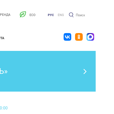
АРЕНДА
ECO
РУС
ENG
РТА
Ь»
0:00