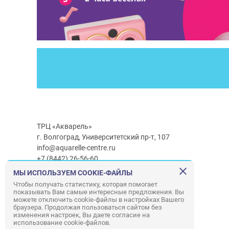
ТРЦ «Акварель»
г. Волгоград, Университетский пр-т, 107
info@aquarelle-centre.ru
+7 (8442) 26-56-60
МЫ ИСПОЛЬЗУЕМ COOKIE-ФАЙЛЫ
Часы работы ТРЦ:
с 10:00 до 22:00
Чтобы получать статистику, которая помогает
показывать Вам самые интересные предложения. Вы
Часы работы г/м Ашан:
с 08:00 до 23:00
можете отключить cookie-файлы в настройках Вашего
Часы работы
г/м
Лемана ПРО
:
с 08:00 до 22:00
браузера. Продолжая пользоваться сайтом без
изменения настроек, Вы даете согласие на
использование cookie-файлов.
Правила посещения ТРЦ «Акварель»