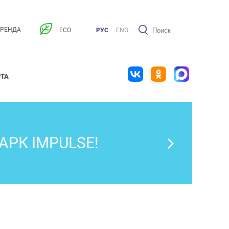
АРЕНДА
ECO
РУС
ENG
РТА
АРК IMPULSE!