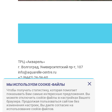
ТРЦ «Акварель»
г. Волгоград, Университетский пр-т, 107
info@aquarelle-centre.ru
+7 (8442) 26-56-60
МЫ ИСПОЛЬЗУЕМ COOKIE-ФАЙЛЫ
Часы работы ТРЦ:
с 10:00 до 22:00
Чтобы получать статистику, которая помогает
показывать Вам самые интересные предложения. Вы
Часы работы г/м Ашан:
с 08:00 до 23:00
можете отключить cookie-файлы в настройках Вашего
Часы работы
г/м
Лемана ПРО
:
с 08:00 до 22:00
браузера. Продолжая пользоваться сайтом без
изменения настроек, Вы даете согласие на
использование cookie-файлов.
Правила посещения ТРЦ «Акварель»