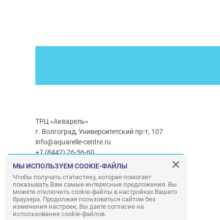
ТРЦ «Акварель»
г. Волгоград, Университетский пр-т, 107
info@aquarelle-centre.ru
+7 (8442) 26-56-60
МЫ ИСПОЛЬЗУЕМ COOKIE-ФАЙЛЫ
Часы работы ТРЦ:
с 10:00 до 22:00
Чтобы получать статистику, которая помогает
показывать Вам самые интересные предложения. Вы
Часы работы г/м Ашан:
с 08:00 до 23:00
можете отключить cookie-файлы в настройках Вашего
Часы работы
г/м
Лемана ПРО
:
с 08:00 до 22:00
браузера. Продолжая пользоваться сайтом без
изменения настроек, Вы даете согласие на
использование cookie-файлов.
Правила посещения ТРЦ «Акварель»