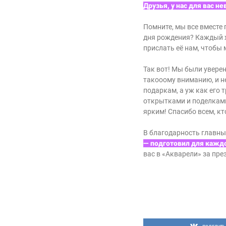
Друзья, у нас для вас 
Помните, мы все вместе
дня рождения? Каждый 
прислать её нам, чтоб
Так вот! Мы были увере
такооому вниманию, и н
подаркам, а уж как его
открытками и поделками
ярким! Спасибо всем, кт
В благодарность главн
— подготовил для каждо
вас в «Акварели» за пре