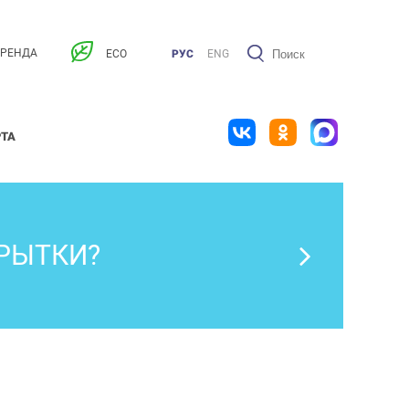
АРЕНДА
ECO
РУС
ENG
РТА
РЫТКИ?