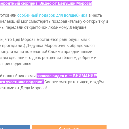
невероятный сюрприз! Видео от Дедушки Мороза!
 готовили
особенный подарок для волшебника
в честь
желающий мог смастерить поздравительную открытку и
ы мы передали открыточки любимому Дедушке!
ны, что Дед Мороз не останется равнодушным к
е прогадали :) Дедушка Мороз очень обрадовался
 тронули ваши пожелания! Своими праздничными
 вы сделали его день рождения тёплым, добрым и
о присоединился!
ый волшебник зимы
записал видео и — ВНИМАНИЕ!
го участника подарки!
Скорее смотрите видео, и ждём
зентами от Деда Мороза!