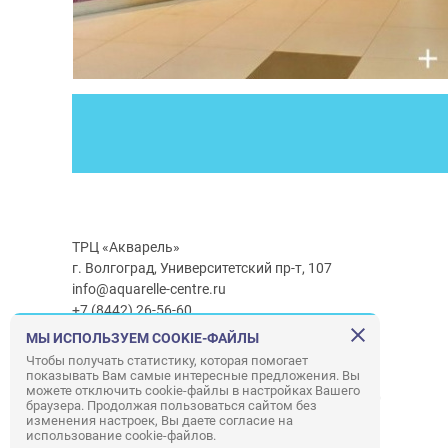
ТРЦ «Акварель»
г. Волгоград, Университетский пр-т, 107
info@aquarelle-centre.ru
+7 (8442) 26-56-60
МЫ ИСПОЛЬЗУЕМ COOKIE-ФАЙЛЫ
Часы работы ТРЦ:
с 10:00 до 22:00
Чтобы получать статистику, которая помогает
показывать Вам самые интересные предложения. Вы
Часы работы г/м Ашан:
с 08:00 до 23:00
можете отключить cookie-файлы в настройках Вашего
Часы работы
г/м
Лемана ПРО
:
с 08:00 до 22:00
браузера. Продолжая пользоваться сайтом без
изменения настроек, Вы даете согласие на
использование cookie-файлов.
Правила посещения ТРЦ «Акварель»