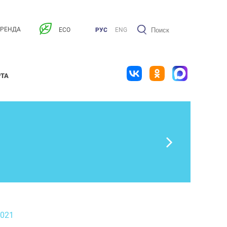
АРЕНДА
ECO
РУС
ENG
РТА
2021